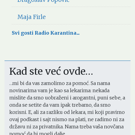
Maja Firle
Svi gosti Radio Karantina...
Kad ste već ovde…
…mi bi da vas zamolimo za pomoć. Sa nama
novinarima vam je kao sa lekarima: nekada
mislite da smo uobraženi i arogantni, puni sebe, a
onda se setite da vam ipak trebamo, da smo
korisni. E, ali za razliku od lekara, mi koji pravimo
ovaj podkast i sajt nismo na plati, ne radimo ni za
državu ni za privatnika. Nama treba vaša novčana
pomoć da bi mogli dalje.