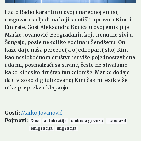
I zato Radio karantin u ovoj i narednoj emisiji
razgovara sa ljudima koji su otišli upravo u Kinu i
Emirate. Gost Aleksandra Kocića u ovoj emisiji je
Marko Jovanović, Beograđanin koji trenutno živi u
Šangaju, posle nekoliko godina u Šendženu. On
kaže da je naša percepcija o jednopartijskoj Kini
kao neslobodnom društvu isuviše pojednostavljena
i da mi, posmatrači sa strane, često ne shvatamo
kako kinesko društvo funkcioniše. Marko dodaje
da u visoko digitalizovanoj Kini čak ni jezik više
nike prepreka uklapanju.
Gosti
:
Marko Jovanović
Pojmovi
:
Kina
autokratija
sloboda govora
standard
emigracija
migracija