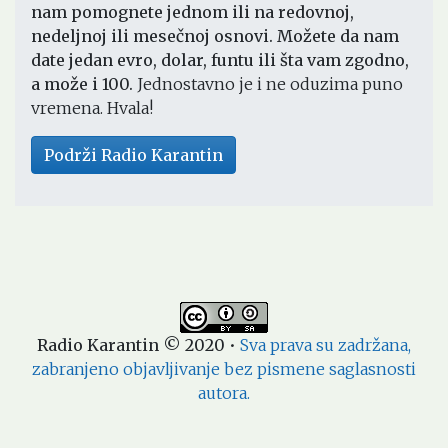
nam pomognete jednom ili na redovnoj,
nedeljnoj ili mesečnoj osnovi. Možete da nam
date jedan evro, dolar, funtu ili šta vam zgodno,
a može i 100.
Jednostavno je i ne oduzima puno
vremena. Hvala!
Podrži Radio Karantin
Radio Karantin © 2020
•
Sva prava su zadržana,
zabranjeno objavljivanje bez pismene saglasnosti
autora.