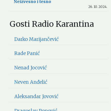
Neizvesno i tesno
26. 10. 2024.
Gosti Radio Karantina
Darko Marijančević
Rade Panić
Nenad Jocović
Neven Anđelić
Aleksandar Jovović
Dragoslav Popović