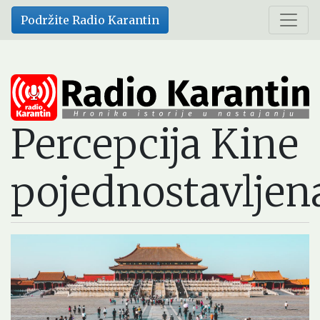
Skip
Podržite Radio Karantin
to
main
content
Percepcija Kine
pojednostavljen