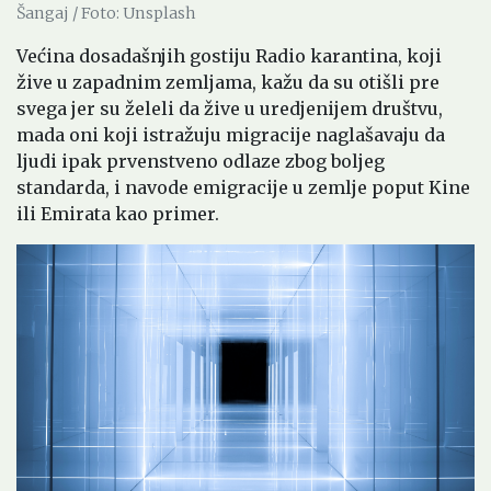
Šangaj / Foto: Unsplash
Većina dosadašnjih gostiju Radio karantina, koji
žive u zapadnim zemljama, kažu da su otišli pre
svega jer su želeli da žive u uredjenijem društvu,
mada oni koji istražuju migracije naglašavaju da
ljudi ipak prvenstveno odlaze zbog boljeg
standarda, i navode emigracije u zemlje poput Kine
ili Emirata kao primer.