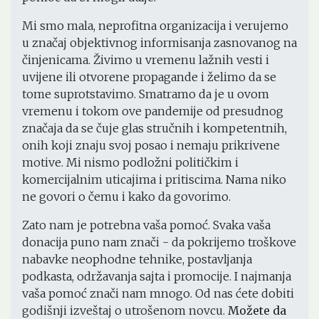
Mi smo mala, neprofitna organizacija i verujemo
u značaj objektivnog informisanja zasnovanog na
činjenicama. Živimo u vremenu lažnih vesti i
uvijene ili otvorene propagande i želimo da se
tome suprotstavimo. Smatramo da je u ovom
vremenu i tokom ove pandemije od presudnog
značaja da se čuje glas stručnih i kompetentnih,
onih koji znaju svoj posao i nemaju prikrivene
motive. Mi nismo podložni političkim i
komercijalnim uticajima i pritiscima. Nama niko
ne govori o čemu i kako da govorimo.
Zato nam je potrebna vaša pomoć. Svaka vaša
donacija puno nam znači - da pokrijemo troškove
nabavke neophodne tehnike, postavljanja
podkasta, održavanja sajta i promocije. I najmanja
vaša pomoć znači nam mnogo. Od nas ćete dobiti
godišnji izveštaj o utrošenom novcu.
Možete da